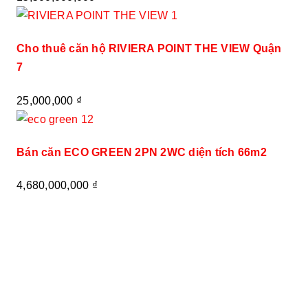
Cho thuê căn hộ RIVIERA POINT THE VIEW Quận
7
25,000,000
₫
Bán căn ECO GREEN 2PN 2WC diện tích 66m2
4,680,000,000
₫