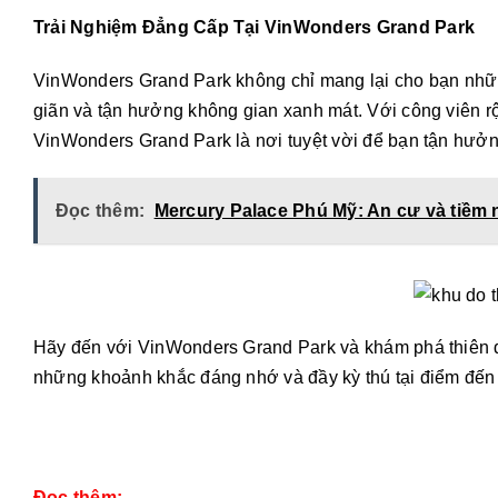
Trải Nghiệm Đẳng Cấp Tại VinWonders Grand Park
VinWonders Grand Park không chỉ mang lại cho bạn những 
giãn và tận hưởng không gian xanh mát. Với công viên r
VinWonders Grand Park là nơi tuyệt vời để bạn tận hưởn
Đọc thêm:
Mercury Palace Phú Mỹ: An cư và tiềm n
Hãy đến với VinWonders Grand Park và khám phá thiên đư
những khoảnh khắc đáng nhớ và đầy kỳ thú tại điểm đến g
Đọc thêm: