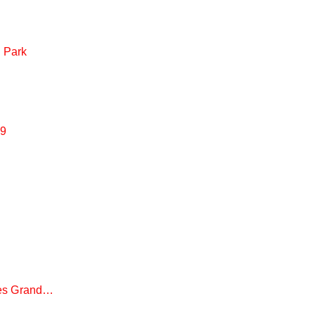
 Park
 9
es Grand…