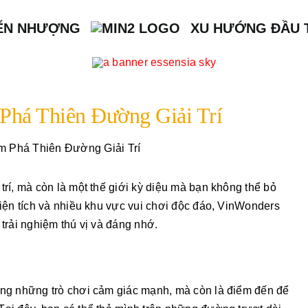
ỂN NHƯỢNG
XU HƯỚNG ĐẦU 
Phá Thiên Đường Giải Trí
 Phá Thiên Đường Giải Trí
trí, mà còn là một thế giới kỳ diệu mà bạn không thể bỏ
iện tích và nhiều khu vực vui chơi độc đáo, VinWonders
trải nghiệm thú vị và đáng nhớ.
ng những trò chơi cảm giác mạnh, mà còn là điểm đến để