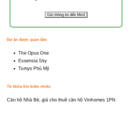
Dự án được quan tâm
The Opus One
Essensia Sky
Tumys Phú Mỹ
Từ khóa tìm kiếm nhiều
Căn hộ Nhà Bè, giá cho thuê căn hộ Vinhomes 1PN